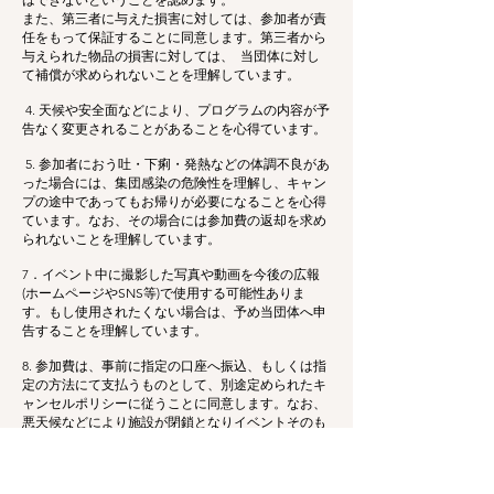
また、第三者に与えた損害に対しては、参加者が責
任をもって保証することに同意します。第三者から
与えられた物品の損害に対しては、 当団体に対し
て補償が求められないことを理解しています。
4. 天候や安全面などにより、プログラムの内容が予
告なく変更されることがあることを心得ています。
5. 参加者におう吐・下痢・発熱などの体調不良があ
った場合には、集団感染の危険性を理解し、キャン
プの途中であってもお帰りが必要になることを心得
ています。なお、その場合には参加費の返却を求め
られないことを理解しています。
7．イベント中に撮影した写真や動画を今後の広報
(ホームページやSNS等)で使用する可能性ありま
す。もし使用されたくない場合は、予め当団体へ申
告することを理解しています。
8. 参加費は、事前に指定の口座へ振込、もしくは指
定の方法にて支払うものとして、別途定められたキ
ャンセルポリシーに従うことに同意します。なお、
悪天候などにより施設が閉鎖となりイベントそのも
のが中止となった場合や、主催者都合で開催が中止
になった場合には、お支払いいただいた参加費につ
いては全額返金の対象となります。ただし、返金の